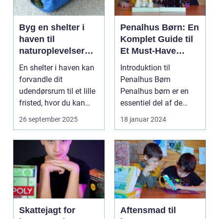
Byg en shelter i
Penalhus Børn: En
haven til
Komplet Guide til
naturoplevelser
Et Must-Have
hjemme
Tilbehør
En shelter i haven kan
Introduktion til
forvandle dit
Penalhus Børn
udendørsrum til et lille
Penalhus børn er en
fristed, hvor du kan
essentiel del af de
nyde natur...
fleste børns udstyr, når
26 september 2025
18 januar 2024
det...
Skattejagt for
Aftensmad til