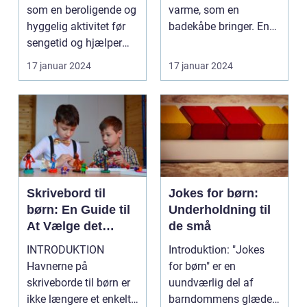
børn og forældre
som en beroligende og
varme, som en
over hele verden
hyggelig aktivitet før
badekåbe bringer. En
sengetid og hjælper
badekåbe til børn er
børn med a...
en...
17 januar 2024
17 januar 2024
Skrivebord til
Jokes for børn:
børn: En Guide til
Underholdning til
At Vælge det
de små
Perfekte
INTRODUKTION
Introduktion: "Jokes
Skrivebord
Havnerne på
for børn" er en
skriveborde til børn er
uundværlig del af
ikke længere et enkelt
barndommens glæder.