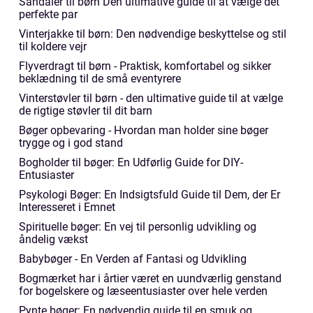
Sandaler til børn Den ultimative guide til at vælge det
perfekte par
Vinterjakke til børn: Den nødvendige beskyttelse og stil
til koldere vejr
Flyverdragt til børn - Praktisk, komfortabel og sikker
beklædning til de små eventyrere
Vinterstøvler til børn - den ultimative guide til at vælge
de rigtige støvler til dit barn
Bøger opbevaring - Hvordan man holder sine bøger
trygge og i god stand
Bogholder til bøger: En Udførlig Guide for DIY-
Entusiaster
Psykologi Bøger: En Indsigtsfuld Guide til Dem, der Er
Interesseret i Emnet
Spirituelle bøger: En vej til personlig udvikling og
åndelig vækst
Babybøger - En Verden af Fantasi og Udvikling
Bogmærket har i årtier været en uundværlig genstand
for bogelskere og læseentusiaster over hele verden
Pynte bøger: En nødvendig guide til en smuk og