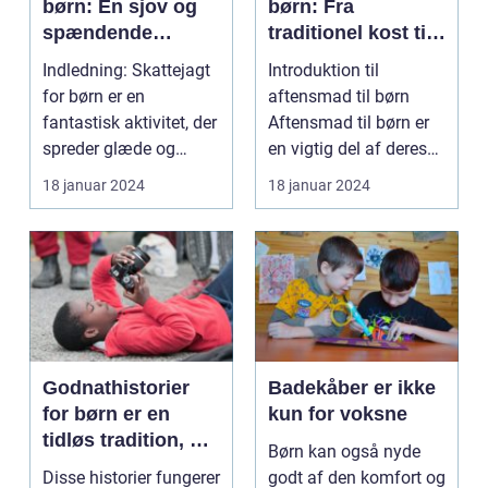
børn: En sjov og
børn: Fra
spændende
traditionel kost til
aktivitet for både
moderne tilgange
Indledning: Skattejagt
Introduktion til
små og store
for børn er en
aftensmad til børn
eventyrere
fantastisk aktivitet, der
Aftensmad til børn er
spreder glæde og
en vigtig del af deres
spænding blandt de ...
daglige ernæring o...
18 januar 2024
18 januar 2024
Godnathistorier
Badekåber er ikke
for børn er en
kun for voksne
tidløs tradition, der
Børn kan også nyde
er elsket af både
Disse historier fungerer
godt af den komfort og