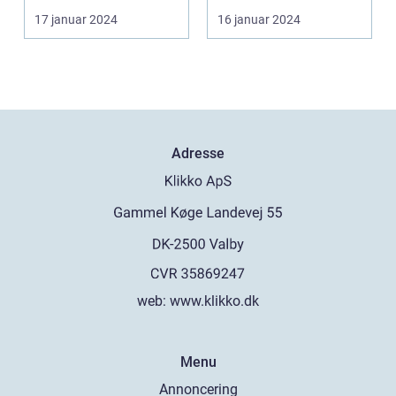
møbel, der bare får
Disse enkle og sjove
17 januar 2024
16 januar 2024
plads t...
vitt...
Adresse
web:
www.klikko.dk
Menu
Annoncering