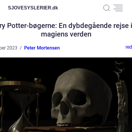
SJOVESYSLERIER.
dk
ry Potter-bøgerne: En dybdegående rejse i
magiens verden
red
ber 2023
Peter Mortensen