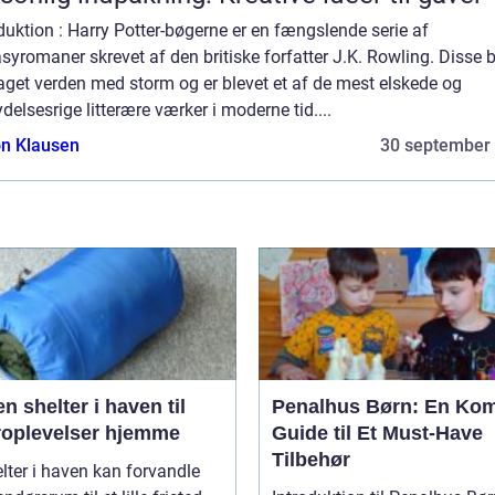
duktion : Harry Potter-bøgerne er en fængslende serie af
syromaner skrevet af den britiske forfatter J.K. Rowling. Disse 
aget verden med storm og er blevet et af de mest elskede og
ydelsesrige litterære værker i moderne tid....
n Klausen
30 september
n shelter i haven til
Penalhus Børn: En Kom
roplevelser hjemme
Guide til Et Must-Have
Tilbehør
lter i haven kan forvandle