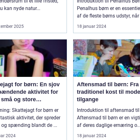
ndørsrum til et lille fristed,
Introduktion til Penalhus Bø
u kan nyde natur...
Penalhus børn er en essentie
af de fleste børns udstyr, når 
tember 2025
18 januar 2024
ejagt for børn: En sjov
Aftensmad til børn: Fra
pændende aktivitet for
traditionel kost til mod
 små og store
tilgange
tyrere
ning: Skattejagt for børn er
Introduktion til aftensmad ti
tastisk aktivitet, der spreder
Aftensmad til børn er en vigt
og spænding blandt de ...
af deres daglige ernæring o..
uar 2024
18 januar 2024