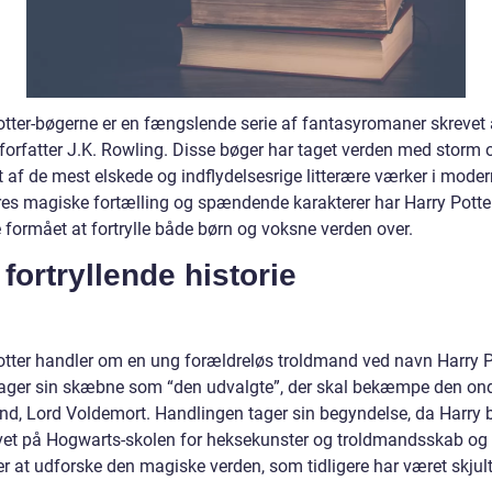
otter-bøgerne er en fængslende serie af fantasyromaner skrevet 
 forfatter J.K. Rowling. Disse bøger har taget verden med storm 
t af de mest elskede og indflydelsesrige litterære værker i moder
es magiske fortælling og spændende karakterer har Harry Potte
 formået at fortrylle både børn og voksne verden over.
fortryllende historie
otter handler om en ung forældreløs troldmand ved navn Harry Po
ager sin skæbne som “den udvalgte”, der skal bekæmpe den on
nd, Lord Voldemort. Handlingen tager sin begyndelse, da Harry b
vet på Hogwarts-skolen for heksekunster og troldmandsskab og
r at udforske den magiske verden, som tidligere har været skjult