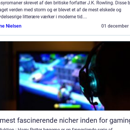
syromaner skrevet af den britiske forfatter J.K. Rowling. Disse 
aget verden med storm og er blevet et af de mest elskede og
ydelsesrige litterære værker i moderne tid....
ine Nielsen
01 december
mest fascinerende nicher inden for gamin
duktion : Harry Potter-bøgerne er en fængslende serie af