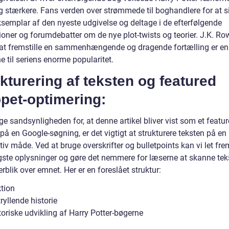
g stærkere. Fans verden over strømmede til boghandlere for at si
ksemplar af den nyeste udgivelse og deltage i de efterfølgende
ioner og forumdebatter om de nye plot-twists og teorier. J.K. Ro
l at fremstille en sammenhængende og dragende fortælling er en
 til seriens enorme popularitet.
kturering af teksten og featured
pet-optimering:
ge sandsynligheden for, at denne artikel bliver vist som et featu
på en Google-søgning, er det vigtigt at strukturere teksten på en 
tiv måde. Ved at bruge overskrifter og bulletpoints kan vi let f
igste oplysninger og gøre det nemmere for læserne at skanne tek
erblik over emnet. Her er en foreslået struktur:
ktion
ryllende historie
oriske udvikling af Harry Potter-bøgerne