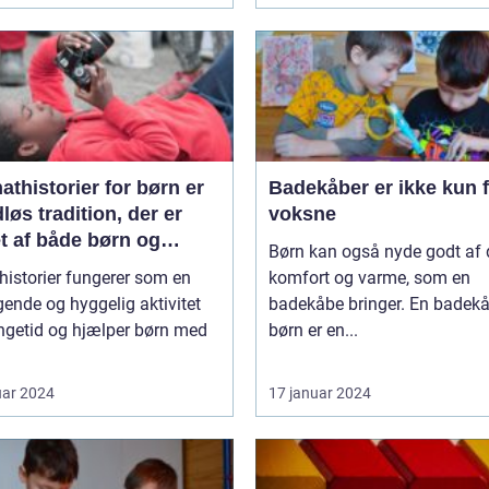
thistorier for børn er
Badekåber er ikke kun 
dløs tradition, der er
voksne
t af både børn og
Børn kan også nyde godt af
ldre over hele verden
historier fungerer som en
komfort og varme, som en
gende og hyggelig aktivitet
badekåbe bringer. En badekåb
ngetid og hjælper børn med
børn er en...
uar 2024
17 januar 2024