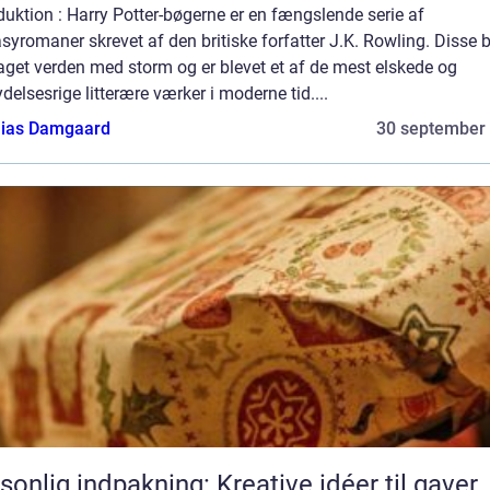
duktion : Harry Potter-bøgerne er en fængslende serie af
syromaner skrevet af den britiske forfatter J.K. Rowling. Disse 
aget verden med storm og er blevet et af de mest elskede og
ydelsesrige litterære værker i moderne tid....
ias Damgaard
30 september
sonlig indpakning: Kreative idéer til gaver