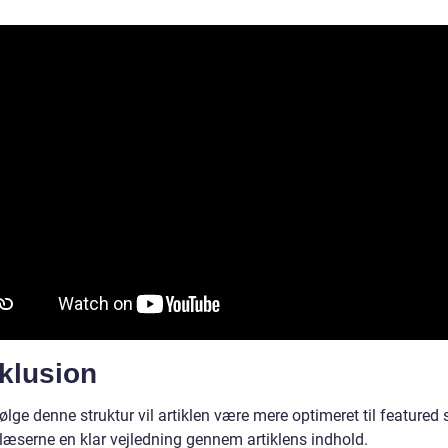
klusion
ølge denne struktur vil artiklen være mere optimeret til featured
 læserne en klar vejledning gennem artiklens indhold.