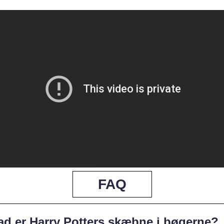
FAQ
ad er Harry Potters skæbne i bøgerne?