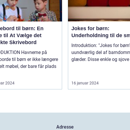
ebord til børn: En
Jokes for børn:
 til At Vælge det
Underholdning til de s
ekte Skrivebord
Introduktion: "Jokes for børn"
ION Havnerne på
uundværlig del af barndom
borde til børn er ikke længere
glæder. Disse enkle og sjove v
elt møbel, der bare får plads
uar 2024
16 januar 2024
Adresse