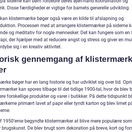
 på siderne kan børn forbedre deres øjen-hånd koordination og
ik. Disse færdigheder er vigtige for barnets generelle udvikling.
 kan klistermærke bøger også være en kilde til afslapning og
eduktion. Processen med at arrangere klistermærker på siderne 
ende og meditativ for nogle mennesker. Det kan fungere som en 
rapi, der hjælper med at reducere angst og stress og giver en mu
ordybe sig i en kreativ aktivitet.
torisk gennemgang af klistermær
er
ærke bøger har en lang historie og har udviklet sig over tid. Opr
ermærker kan spores tilbage til det tidlige 1900-tal, hvor de blev b
re forskellige produkter og varer i butikker. På dette tidspunkt b
ærkerne primært lavet af papir eller tyndt karton og blev limet p
erne.
 af 1950’erne begyndte klistermærker at blive mere populære som
 brugskunst. De blev brugt som dekoration på breve, kort og fors