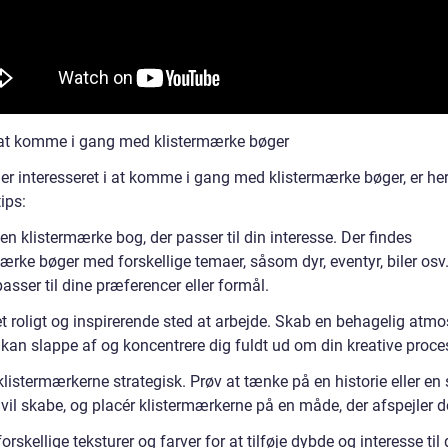
l at komme i gang med klistermærke bøger
 er interesseret i at komme i gang med klistermærke bøger, er he
tips:
n klistermærke bog, der passer til din interesse. Der findes
ærke bøger med forskellige temaer, såsom dyr, eventyr, biler osv
passer til dine præferencer eller formål.
t roligt og inspirerende sted at arbejde. Skab en behagelig atmo
 kan slappe af og koncentrere dig fuldt ud om din kreative proce
listermærkerne strategisk. Prøv at tænke på en historie eller en 
il skabe, og placér klistermærkerne på en måde, der afspejler de
orskellige teksturer og farver for at tilføje dybde og interesse til 