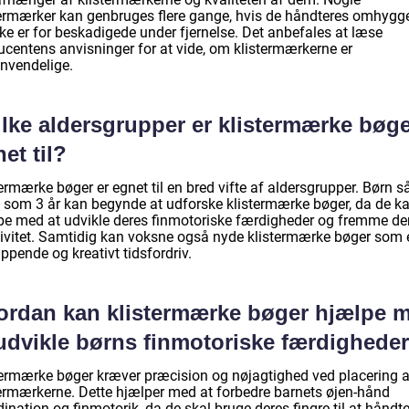
termærker kan genbruges flere gange, hvis de håndteres omhygge
ke er for beskadigede under fjernelse. Det anbefales at læse
ucentens anvisninger for at vide, om klistermærkerne er
nvendelige.
ilke aldersgrupper er klistermærke bøg
et til?
ermærke bøger er egnet til en bred vifte af aldersgrupper. Børn s
 som 3 år kan begynde at udforske klistermærke bøger, da de k
pe med at udvikle deres finmotoriske færdigheder og fremme de
tivitet. Samtidig kan voksne også nyde klistermærke bøger som 
ppende og kreativt tidsfordriv.
ordan kan klistermærke bøger hjælpe 
 udvikle børns finmotoriske færdighede
termærke bøger kræver præcision og nøjagtighed ved placering a
termærkerne. Dette hjælper med at forbedre barnets øjen-hånd
ination og finmotorik, da de skal bruge deres fingre til at håndt