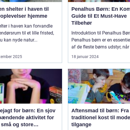
n shelter i haven til
Penalhus Børn: En Kom
roplevelser hjemme
Guide til Et Must-Have
Tilbehør
lter i haven kan forvandle
ndørsrum til et lille fristed,
Introduktion til Penalhus Bø
u kan nyde natur...
Penalhus børn er en essentie
af de fleste børns udstyr, når 
tember 2025
18 januar 2024
ejagt for børn: En sjov
Aftensmad til børn: Fra
pændende aktivitet for
traditionel kost til mod
 små og store
tilgange