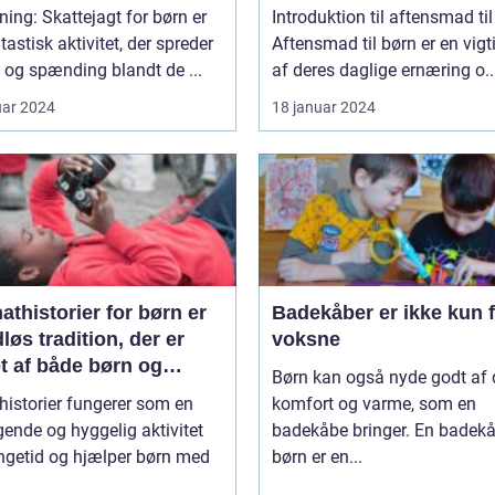
tyrere
ning: Skattejagt for børn er
Introduktion til aftensmad ti
tastisk aktivitet, der spreder
Aftensmad til børn er en vigt
og spænding blandt de ...
af deres daglige ernæring o..
uar 2024
18 januar 2024
thistorier for børn er
Badekåber er ikke kun 
dløs tradition, der er
voksne
t af både børn og
Børn kan også nyde godt af
ldre over hele verden
historier fungerer som en
komfort og varme, som en
gende og hyggelig aktivitet
badekåbe bringer. En badekåb
ngetid og hjælper børn med
børn er en...