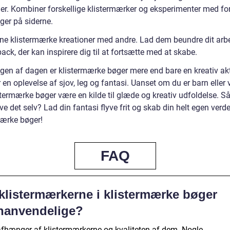
ner. Kombiner forskellige klistermærker og eksperimenter med for
ger på siderne.
ine klistermærke kreationer med andre. Lad dem beundre dit arb
ack, der kan inspirere dig til at fortsætte med at skabe.
ngen af dagen er klistermærke bøger mere end bare en kreativ akti
 en oplevelse af sjov, leg og fantasi. Uanset om du er barn eller
termærke bøger være en kilde til glæde og kreativ udfoldelse. Så
ve det selv? Lad din fantasi flyve frit og skab din helt egen ver
mærke bøger!
FAQ
 klistermærkerne i klistermærke bøger
nanvendelige?
afhænger af klistermærkerne og kvaliteten af dem. Nogle