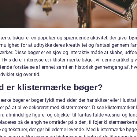
mærke bøger er en populær og spændende aktivitet, der giver bør
mulighed for at udtrykke deres kreativitet og fantasi gennem far
mærker. Disse bøger er en sjov og interaktiv måde at skabe, udfo
 Hvis du er interesseret i klistermærke bøger, vil denne artikel gi
ende forståelse af emnet samt en historisk gennemgang af, h
dviklet sig over tid.
d er klistermærke bøger?
ærke bøger er bøger fyldt med sider, der har skitser eller illustrat
ter på at blive dekoreret med klistermærker. Disse klistermærker
fra almindelige figurer og objekter til fantasifulde væsner og lan
laceres på de angivne områder på siden, tilføjer klistermærkerne
 og teksturer, der gør billederne levende. Med klistermærke bøge
ine egne unikke scener og historier ved hjælp af de tilgængelige