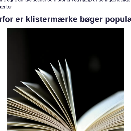
mærker.
rfor er klistermærke bøger popul