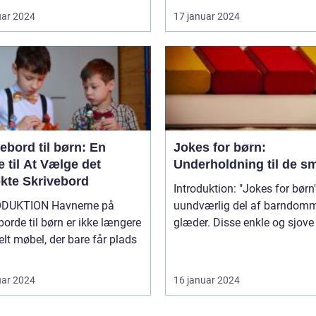
uar 2024
17 januar 2024
ebord til børn: En
Jokes for børn:
 til At Vælge det
Underholdning til de s
ekte Skrivebord
Introduktion: "Jokes for børn"
ION Havnerne på
uundværlig del af barndom
borde til børn er ikke længere
glæder. Disse enkle og sjove v
elt møbel, der bare får plads
uar 2024
16 januar 2024