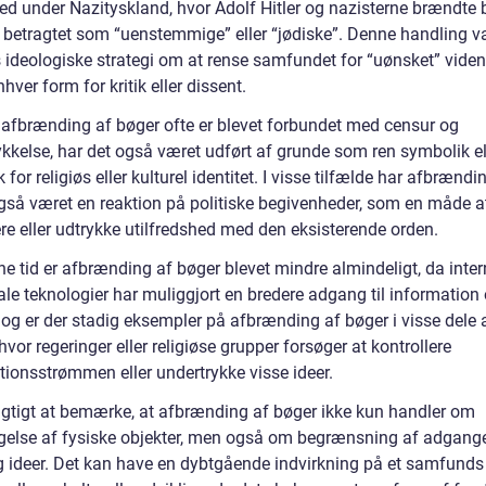
ted under Nazityskland, hvor Adolf Hitler og nazisterne brændte 
v betragtet som “uenstemmige” eller “jødiske”. Denne handling va
s ideologiske strategi om at rense samfundet for “uønsket” vide
nhver form for kritik eller dissent.
afbrænding af bøger ofte er blevet forbundet med censur og
ykkelse, har det også været udført af grunde som ren symbolik e
k for religiøs eller kulturel identitet. I visse tilfælde har afbrændi
gså været en reaktion på politiske begivenheder, som en måde a
re eller udtrykke utilfredshed med den eksisterende orden.
e tid er afbrænding af bøger blevet mindre almindeligt, da inter
ale teknologier har muliggjort en bredere adgang til information
Dog er der stadig eksempler på afbrænding af bøger i visse dele 
hvor regeringer eller religiøse grupper forsøger at kontrollere
tionsstrømmen eller undertrykke visse ideer.
vigtigt at bemærke, at afbrænding af bøger ikke kun handler om
else af fysiske objekter, men også om begrænsning af adgange
g ideer. Det kan have en dybtgående indvirkning på et samfunds