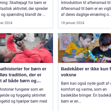
ning: Skattejagt for børn er
Introduktion til aftensmad ti
tastisk aktivitet, der spreder
Aftensmad til børn er en vigt
og spænding blandt de ...
af deres daglige ernæring o..
uar 2024
18 januar 2024
thistorier for børn er
Badekåber er ikke kun 
dløs tradition, der er
voksne
t af både børn og
Børn kan også nyde godt af
ldre over hele verden
historier fungerer som en
komfort og varme, som en
gende og hyggelig aktivitet
badekåbe bringer. En badekåb
ngetid og hjælper børn med
børn er en...