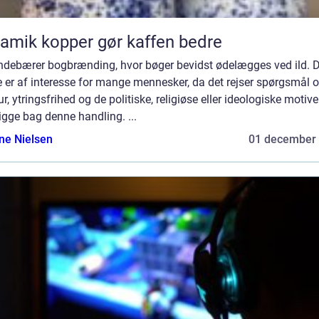
amik kopper gør kaffen bedre
indebærer bogbrænding, hvor bøger bevidst ødelægges ved ild. D
 er af interesse for mange mennesker, da det rejser spørgsmål 
r, ytringsfrihed og de politiske, religiøse eller ideologiske motiver
igge bag denne handling. ...
ine Nielsen
01 december