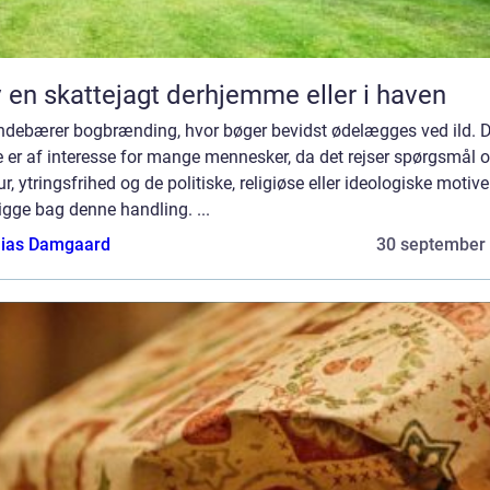
 en skattejagt derhjemme eller i haven
indebærer bogbrænding, hvor bøger bevidst ødelægges ved ild. D
 er af interesse for mange mennesker, da det rejser spørgsmål 
r, ytringsfrihed og de politiske, religiøse eller ideologiske motiver
igge bag denne handling. ...
ias Damgaard
30 september