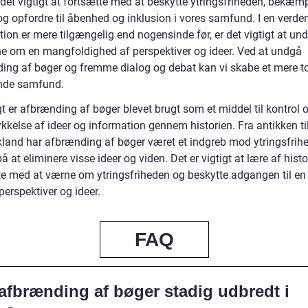
 det vigtigt at fortsætte med at beskytte ytringsfriheden, bekæm
g opfordre til åbenhed og inklusion i vores samfund. I en verden
ion er mere tilgængelig end nogensinde før, er det vigtigt at und
e om en mangfoldighed af perspektiver og ideer. Ved at undgå
ing af bøger og fremme dialog og debat kan vi skabe et mere to
nde samfund.
t er afbrænding af bøger blevet brugt som et middel til kontrol 
kkelse af ideer og information gennem historien. Fra antikken ti
kland har afbrænding af bøger været et indgreb mod ytringsfrihe
å at eliminere visse ideer og viden. Det er vigtigt at lære af hist
te med at værne om ytringsfriheden og beskytte adgangen til en
 perspektiver og ideer.
FAQ
 afbrænding af bøger stadig udbredt i