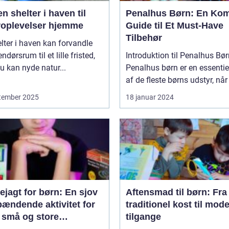
n shelter i haven til
Penalhus Børn: En Kom
roplevelser hjemme
Guide til Et Must-Have
Tilbehør
lter i haven kan forvandle
ndørsrum til et lille fristed,
Introduktion til Penalhus Bø
u kan nyde natur...
Penalhus børn er en essentie
af de fleste børns udstyr, når 
tember 2025
18 januar 2024
ejagt for børn: En sjov
Aftensmad til børn: Fra
pændende aktivitet for
traditionel kost til mod
 små og store
tilgange
tyrere