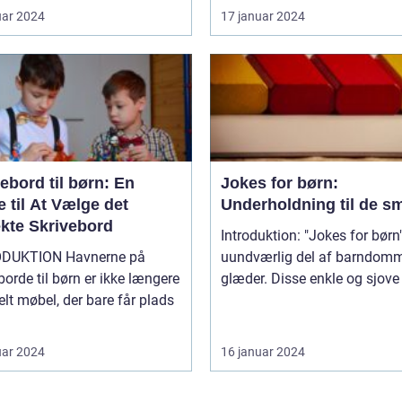
uar 2024
17 januar 2024
ebord til børn: En
Jokes for børn:
 til At Vælge det
Underholdning til de s
ekte Skrivebord
Introduktion: "Jokes for børn"
ION Havnerne på
uundværlig del af barndom
borde til børn er ikke længere
glæder. Disse enkle og sjove v
elt møbel, der bare får plads
uar 2024
16 januar 2024