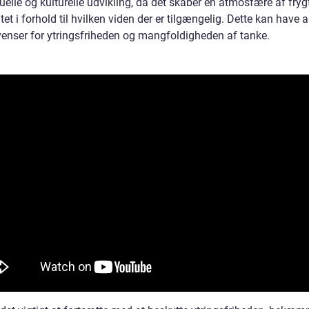
tuelle og kulturelle udvikling, da det skaber en atmosfære af fryg
itet i forhold til hvilken viden der er tilgængelig. Dette kan have a
enser for ytringsfriheden og mangfoldigheden af tanke.