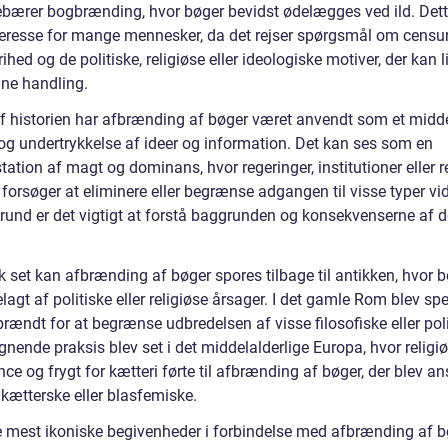
ebærer bogbrænding, hvor bøger bevidst ødelægges ved ild. Det
nteresse for mange mennesker, da det rejser spørgsmål om censur
rihed og de politiske, religiøse eller ideologiske motiver, der kan 
ne handling.
af historien har afbrænding af bøger været anvendt som et middel
 og undertrykkelse af ideer og information. Det kan ses som en
ation af magt og dominans, hvor regeringer, institutioner eller r
forsøger at eliminere eller begrænse adgangen til visse typer vi
rund er det vigtigt at forstå baggrunden og konsekvenserne af 
k set kan afbrænding af bøger spores tilbage til antikken, hvor 
lagt af politiske eller religiøse årsager. I det gamle Rom blev spe
brændt for at begrænse udbredelsen af visse filosofiske eller pol
ignende praksis blev set i det middelalderlige Europa, hvor religi
nce og frygt for kætteri førte til afbrænding af bøger, der blev an
 kætterske eller blasfemiske.
e mest ikoniske begivenheder i forbindelse med afbrænding af b