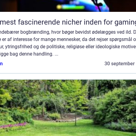
mest fascinerende nicher inden for gamin
indebærer bogbrænding, hvor bøger bevidst ødelægges ved ild. D
 er af interesse for mange mennesker, da det rejser spørgsmål 
r, ytringsfrihed og de politiske, religiøse eller ideologiske motiver
igge bag denne handling. ...
n
30 september