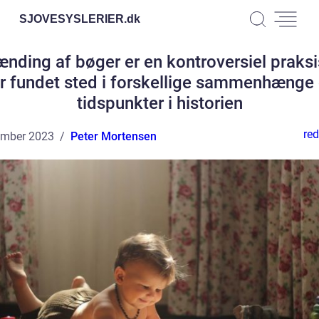
SJOVESYSLERIER.
dk
nding af bøger er en kontroversiel praksi
r fundet sted i forskellige sammenhænge
tidspunkter i historien
red
ember 2023
Peter Mortensen