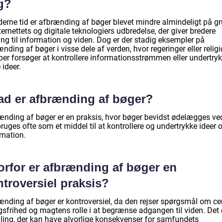
g?
derne tid er afbrænding af bøger blevet mindre almindeligt på g
ternettets og digitale teknologiers udbredelse, der giver bredere
ng til information og viden. Dog er der stadig eksempler på
nding af bøger i visse dele af verden, hvor regeringer eller relig
per forsøger at kontrollere informationsstrømmen eller undertry
 ideer.
ad er afbrænding af bøger?
ænding af bøger er en praksis, hvor bøger bevidst ødelægges ved
ruges ofte som et middel til at kontrollere og undertrykke ideer 
rmation.
orfor er afbrænding af bøger en
troversiel praksis?
ænding af bøger er kontroversiel, da den rejser spørgsmål om ce
gsfrihed og magtens rolle i at begrænse adgangen til viden. Det 
ling, der kan have alvorlige konsekvenser for samfundets