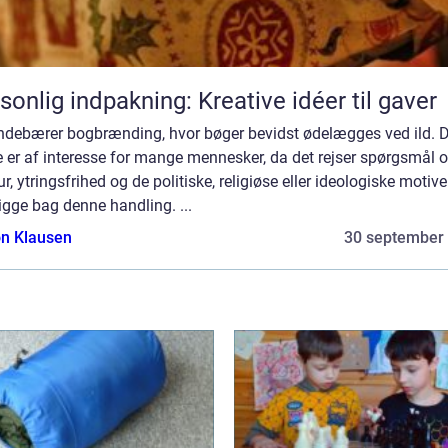
sonlig indpakning: Kreative idéer til gaver
indebærer bogbrænding, hvor bøger bevidst ødelægges ved ild. D
 er af interesse for mange mennesker, da det rejser spørgsmål 
r, ytringsfrihed og de politiske, religiøse eller ideologiske motiver
igge bag denne handling. ...
n Klausen
30 september