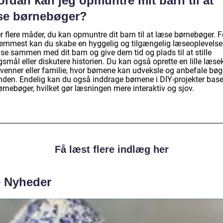
rdan kan jeg opmuntre mit barn til at
se børnebøger?
r flere måder, du kan opmuntre dit barn til at læse børnebøger. F
remmest kan du skabe en hyggelig og tilgængelig læseoplevelse
se sammen med dit barn og give dem tid og plads til at stille
smål eller diskutere historien. Du kan også oprette en lille læse
venner eller familie, hvor børnene kan udveksle og anbefale bøge
nden. Endelig kan du også inddrage børnene i DIY-projekter base
rnebøger, hvilket gør læsningen mere interaktiv og sjov.
Få læst flere indlæg her
e Nyheder