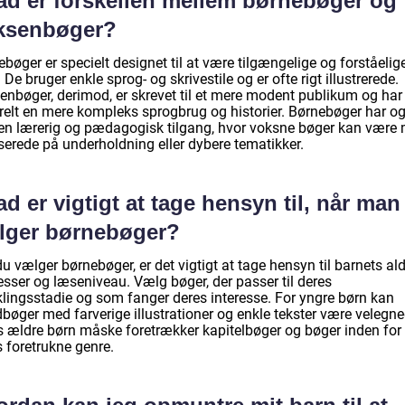
ad er forskellen mellem børnebøger og
ksenbøger?
bøger er specielt designet til at være tilgængelige og forståelige
 De bruger enkle sprog- og skrivestile og er ofte rigt illustrerede.
enbøger, derimod, er skrevet til et mere modent publikum og har
relt en mere kompleks sprogbrug og historier. Børnebøger har o
 en lærerig og pædagogisk tilgang, hvor voksne bøger kan være
serede på underholdning eller dybere tematikker.
d er vigtigt at tage hensyn til, når man
lger børnebøger?
u vælger børnebøger, er det vigtigt at tage hensyn til barnets ald
esser og læseniveau. Vælg bøger, der passer til deres
klingsstadie og som fanger deres interesse. For yngre børn kan
dbøger med farverige illustrationer og enkle tekster være velegne
 ældre børn måske foretrækker kapitelbøger og bøger inden for
 foretrukne genre.