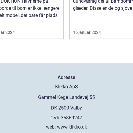
ION Havnerne på
uundværlig del af barndom
borde til børn er ikke længere
glæder. Disse enkle og sjove v
elt møbel, der bare får plads
uar 2024
16 januar 2024
Adresse
web:
www.klikko.dk