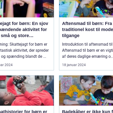
ejagt for børn: En sjov
Aftensmad til børn: Fra
pændende aktivitet for
traditionel kost til mod
 små og store
tilgange
tyrere
ning: Skattejagt for børn er
Introduktion til aftensmad ti
tastisk aktivitet, der spreder
Aftensmad til børn er en vigt
og spænding blandt de ...
af deres daglige ernæring o..
uar 2024
18 januar 2024
thistorier for børn er
Badekåber er ikke kun 