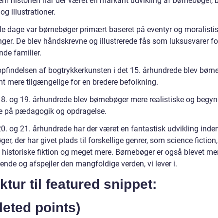
m historien har der været en markant udvikling af børnebøger, b
og illustrationer.
le dage var børnebøger primært baseret på eventyr og moralisti
nger. De blev håndskrevne og illustrerede fås som luksusvarer fo
nde familier.
pfindelsen af bogtrykkerkunsten i det 15. århundrede blev børn
t mere tilgængelige for en bredere befolkning.
 18. og 19. århundrede blev børnebøger mere realistiske og begyn
e på pædagogik og opdragelse.
20. og 21. århundrede har der været en fantastisk udvikling inden
er, der har givet plads til forskellige genrer, som science fiction,
, historiske fiktion og meget mere. Børnebøger er også blevet me
ende og afspejler den mangfoldige verden, vi lever i.
ktur til featured snippet:
leted points)