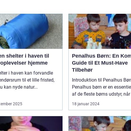
n shelter i haven til
Penalhus Børn: En Kom
roplevelser hjemme
Guide til Et Must-Have
Tilbehør
lter i haven kan forvandle
ndørsrum til et lille fristed,
Introduktion til Penalhus Bø
u kan nyde natur...
Penalhus børn er en essentie
af de fleste børns udstyr, når 
tember 2025
18 januar 2024