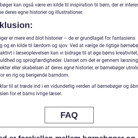
øger kan også være en kilde til inspiration til børn, der er inter
be deres egne historier og illustrationer.
klusion:
er er mere end blot historier – de er grundlaget for fantasiens
g og en kilde til lærdom og sjov. Ved at vælge de rigtige børneb
aktivt i læseoplevelsen kan vi bidrage til at øge børns kreativitet,
fuldhed og sprogfærdigheder. Uanset om det er gennem læsning,
ekter eller skabelsen af deres egne historier, er børnebøger utroli
 for en rig og berigende barndom.
klar til at træde ind i en vidunderlig verden af børnebøger og åb
asien for et barns ivrige læser.
FAQ