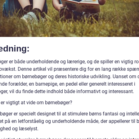
edning:
er er både underholdende og lærerige, og de spiller en vigtig roll
pvækst. Denne artikel vil præsentere dig for en lang række sp
tioner om børnebøger og deres historiske udvikling. Uanset om 
 forælder, en barnepige, en pedel eller generelt interesseret i
er, vil du finde dette indhold både informativt og interessant.
 er vigtigt at vide om børnebøger?
øger er specielt designet til at stimulere børns fantasi og intell
et på en letforståelig og underholdende måde, der appellerer til 
ighed og læselyst.