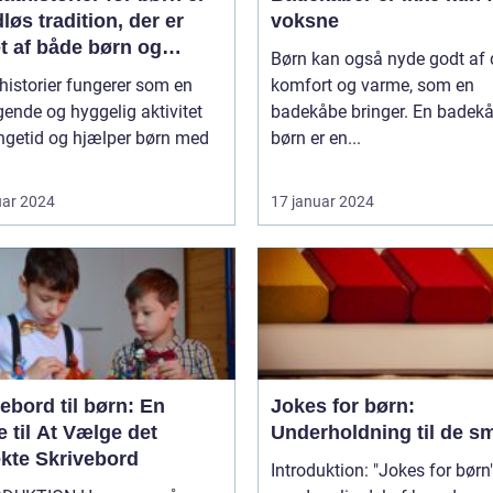
dløs tradition, der er
voksne
t af både børn og
Børn kan også nyde godt af
ldre over hele verden
historier fungerer som en
komfort og varme, som en
gende og hyggelig aktivitet
badekåbe bringer. En badekåb
ngetid og hjælper børn med
børn er en...
uar 2024
17 januar 2024
ebord til børn: En
Jokes for børn:
 til At Vælge det
Underholdning til de s
ekte Skrivebord
Introduktion: "Jokes for børn"