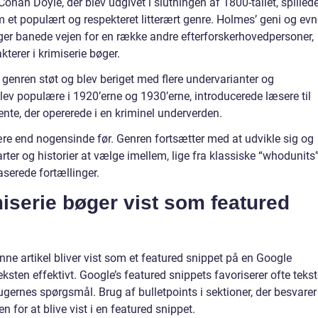
onan Doyle, der blev udgivet i slutningen af 1800-tallet, spilled
om et populært og respekteret litterært genre. Holmes’ geni og ev
ager banede vejen for en række andre efterforskerhovedpersoner,
kterer i krimiserie bøger.
 genren støt og blev beriget med flere undervarianter og
blev populære i 1920’erne og 1930’erne, introducerede læsere til
ente, der opererede i en kriminel underverden.
ære end nogensinde før. Genren fortsætter med at udvikle sig og
arter og historier at vælge imellem, lige fra klassiske “whodunits” 
aserede fortællinger.
iserie bøger vist som featured
nne artikel bliver vist som et featured snippet på en Google
teksten effektivt. Google’s featured snippets favoriserer ofte tekst
ugernes spørgsmål. Brug af bulletpoints i sektioner, der besvarer
 for at blive vist i en featured snippet.