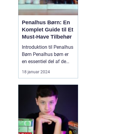
Penalhus Børn: En
Komplet Guide til Et
Must-Have Tilbehør
Introduktion til Penalhus
Børn Penalhus børn er
en essentiel del af de
fleste børns udstyr, når
18 januar 2024
det kommer til
skolegang og kreative
aktiviteter. Dette
praktiske tilbehør
hjælper børn med at
opbevare og organisere
deres skriveredskaber, så
de altid ...