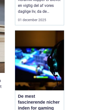
en vigtig del af vores
daglige liv, da de
kombinerer æstetik med
01 december 2025
funktionalitet. Uanset
om det er en hyggelig
morgenkaffe eller en
afslappende aften-te,
giver disse kopper en
følelse af personlig stil
og kvalitet...
n
t
De mest
fascinerende nicher
inden for gaming