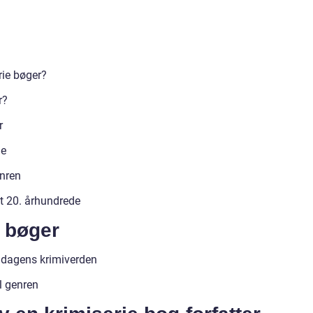
rie bøger?
r?
r
de
enren
et 20. århundrede
 bøger
i dagens krimiverden
il genren