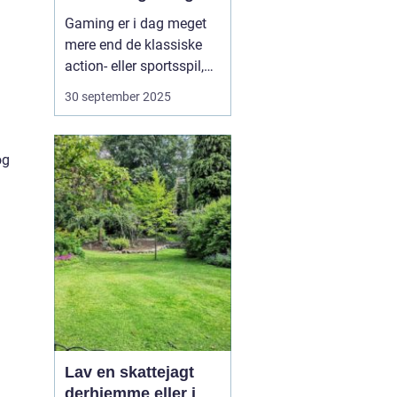
Gaming er i dag meget
mere end de klassiske
action- eller sportsspil,
de fleste kender. Bag de
30 september 2025
store titler findes et væld
af nichemiljøer, hvor
passionerede
og
fællesskaber samles om
helt særlige
spiloplevelser. Nicherne
viser,...
Lav en skattejagt
derhjemme eller i