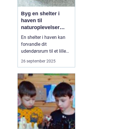
Byg en shelter i
haven til
naturoplevelser
hjemme
En shelter i haven kan
forvandle dit
udendørsrum til et lille
fristed, hvor du kan nyde
26 september 2025
naturen helt tæt på. Den
giver mulighed for
overnatninger under
åben himmel, hyggelige
aftener med familien og
en følelse af at v&...