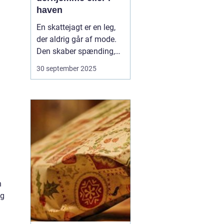
haven
En skattejagt er en leg,
der aldrig går af mode.
Den skaber spænding,
samarbejde og masser
30 september 2025
af grin, uanset om
deltagerne er børn eller
voksne. Med lidt fantasi
kan du nemt forvandle
dit hjem eller din have til
en magisk legeplads f...
n
og