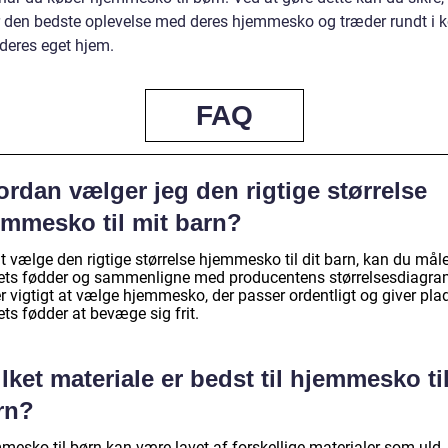
r den bedste oplevelse med deres hjemmesko og træder rundt i 
i deres eget hjem.
FAQ
rdan vælger jeg den rigtige størrelse
emmesko til mit barn?
t vælge den rigtige størrelse hjemmesko til dit barn, kan du mål
ets fødder og sammenligne med producentens størrelsesdiagra
r vigtigt at vælge hjemmesko, der passer ordentligt og giver plad
ts fødder at bevæge sig frit.
lket materiale er bedst til hjemmesko ti
rn?
mesko til børn kan være lavet af forskellige materialer som uld,