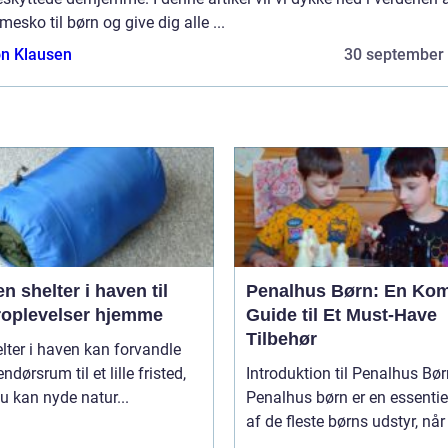
esko til børn og give dig alle ...
n Klausen
30 september
n shelter i haven til
Penalhus Børn: En Kom
roplevelser hjemme
Guide til Et Must-Have
Tilbehør
lter i haven kan forvandle
ndørsrum til et lille fristed,
Introduktion til Penalhus Bø
u kan nyde natur...
Penalhus børn er en essentie
af de fleste børns udstyr, når 