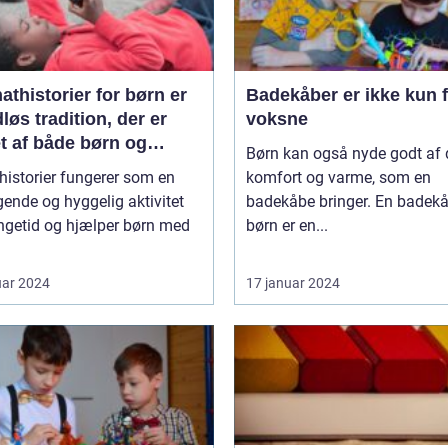
thistorier for børn er
Badekåber er ikke kun 
dløs tradition, der er
voksne
t af både børn og
Børn kan også nyde godt af
ldre over hele verden
historier fungerer som en
komfort og varme, som en
gende og hyggelig aktivitet
badekåbe bringer. En badekåb
ngetid og hjælper børn med
børn er en...
uar 2024
17 januar 2024