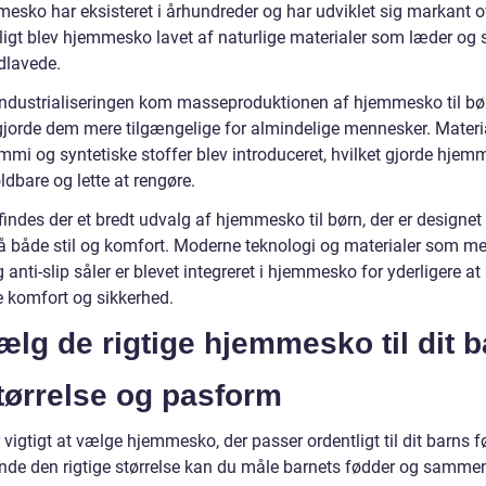
esko har eksisteret i århundreder og har udviklet sig markant ov
ligt blev hjemmesko lavet af naturlige materialer som læder og 
dlavede.
ndustrialiseringen kom masseproduktionen af hjemmesko til bø
 gjorde dem mere tilgængelige for almindelige mennesker. Materi
mi og syntetiske stoffer blev introduceret, hvilket gjorde hje
dbare og lette at rengøre.
findes der et bredt udvalg af hjemmesko til børn, der er designe
å både stil og komfort. Moderne teknologi og materialer som m
anti-slip såler er blevet integreret i hjemmesko for yderligere at
e komfort og sikkerhed.
ælg de rigtige hjemmesko til dit 
tørrelse og pasform
 vigtigt at vælge hjemmesko, der passer ordentligt til dit barns f
finde den rigtige størrelse kan du måle barnets fødder og samme