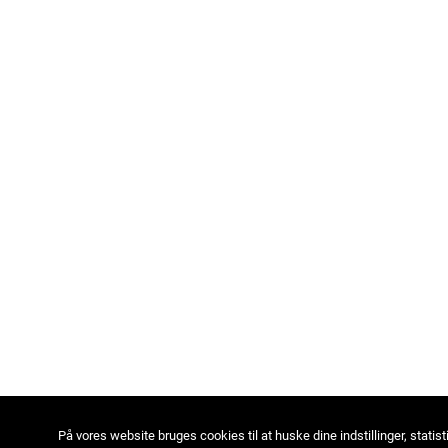
På vores website bruges cookies til at huske dine indstillinger, statist