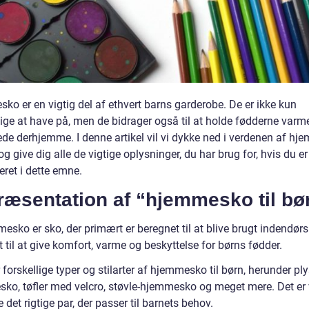
ko er en vigtig del af ethvert barns garderobe. De er ikke kun
ige at have på, men de bidrager også til at holde fødderne varm
ede derhjemme. I denne artikel vil vi dykke ned i verdenen af h
 og give dig alle de vigtige oplysninger, du har brug for, hvis du er
eret i dette emne.
ræsentation af “hjemmesko til bø
sko er sko, der primært er beregnet til at blive brugt indendørs
 til at give komfort, varme og beskyttelse for børns fødder.
 forskellige typer og stilarter af hjemmesko til børn, herunder pl
ko, tøfler med velcro, støvle-hjemmesko og meget mere. Det er v
 det rigtige par, der passer til barnets behov.