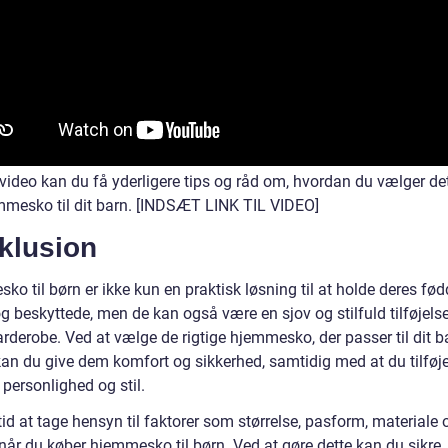
video kan du få yderligere tips og råd om, hvordan du vælger det
mmesko til dit barn. [INDSÆT LINK TIL VIDEO]
klusion
o til børn er ikke kun en praktisk løsning til at holde deres fød
 beskyttede, men de kan også være en sjov og stilfuld tilføjelse 
rderobe. Ved at vælge de rigtige hjemmesko, der passer til dit b
kan du give dem komfort og sikkerhed, samtidig med at du tilføje
f personlighed og stil.
id at tage hensyn til faktorer som størrelse, pasform, materiale 
når du køber hjemmesko til børn. Ved at gøre dette kan du sikre, 