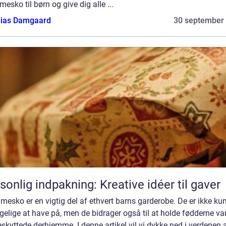
esko til børn og give dig alle ...
ias Damgaard
30 september
sonlig indpakning: Kreative idéer til gaver
esko er en vigtig del af ethvert barns garderobe. De er ikke ku
elige at have på, men de bidrager også til at holde fødderne v
skyttede derhjemme. I denne artikel vil vi dykke ned i verdenen 