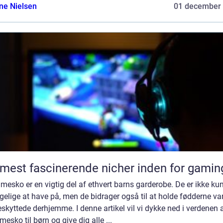
ine Nielsen
01 december
mest fascinerende nicher inden for gamin
esko er en vigtig del af ethvert barns garderobe. De er ikke ku
elige at have på, men de bidrager også til at holde fødderne v
skyttede derhjemme. I denne artikel vil vi dykke ned i verdenen 
esko til børn og give dig alle ...