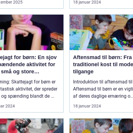
tember 2025
18 januar 2024
ejagt for børn: En sjov
Aftensmad til børn: Fra
pændende aktivitet for
traditionel kost til mod
 små og store
tilgange
tyrere
ning: Skattejagt for børn er
Introduktion til aftensmad ti
tastisk aktivitet, der spreder
Aftensmad til børn er en vigt
og spænding blandt de ...
af deres daglige ernæring o..
uar 2024
18 januar 2024