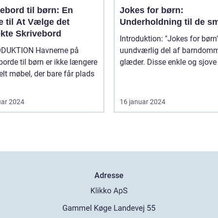
ebord til børn: En
Jokes for børn:
 til At Vælge det
Underholdning til de s
ekte Skrivebord
Introduktion: "Jokes for børn"
ION Havnerne på
uundværlig del af barndom
borde til børn er ikke længere
glæder. Disse enkle og sjove v
elt møbel, der bare får plads
uar 2024
16 januar 2024
Adresse