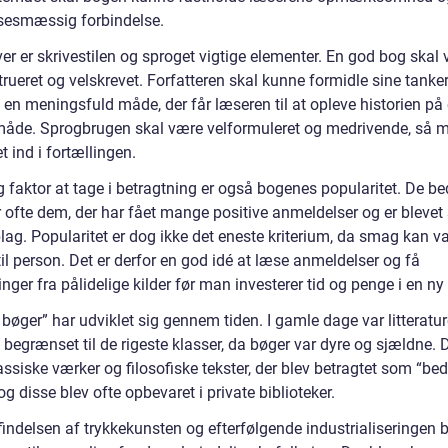
lsesmæssig forbindelse.
er er skrivestilen og sproget vigtige elementer. En god bog skal
rueret og velskrevet. Forfatteren skal kunne formidle sine tanke
 en meningsfuld måde, der får læseren til at opleve historien på
måde. Sprogbrugen skal være velformuleret og medrivende, så m
t ind i fortællingen.
g faktor at tage i betragtning er også bogenes popularitet. De be
 ofte dem, der har fået mange positive anmeldelser og er blevet 
lag. Popularitet er dog ikke det eneste kriterium, da smag kan va
il person. Det er derfor en god idé at læse anmeldelser og få
nger fra pålidelige kilder før man investerer tid og penge i en ny
bøger” har udviklet sig gennem tiden. I gamle dage var litteratu
begrænset til de rigeste klasser, da bøger var dyre og sjældne. 
ssiske værker og filosofiske tekster, der blev betragtet som “be
og disse blev ofte opbevaret i private biblioteker.
indelsen af trykkekunsten og efterfølgende industrialiseringen b