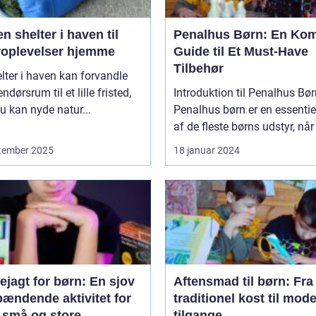
n shelter i haven til
Penalhus Børn: En Kom
roplevelser hjemme
Guide til Et Must-Have
Tilbehør
lter i haven kan forvandle
ndørsrum til et lille fristed,
Introduktion til Penalhus Bø
u kan nyde natur...
Penalhus børn er en essentie
af de fleste børns udstyr, når 
tember 2025
18 januar 2024
ejagt for børn: En sjov
Aftensmad til børn: Fra
pændende aktivitet for
traditionel kost til mod
 små og store
tilgange