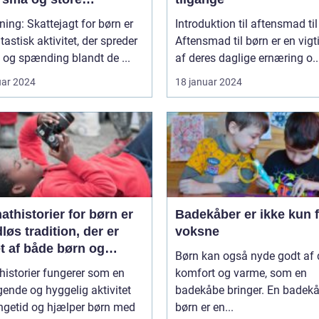
tyrere
ning: Skattejagt for børn er
Introduktion til aftensmad ti
tastisk aktivitet, der spreder
Aftensmad til børn er en vigt
og spænding blandt de ...
af deres daglige ernæring o..
uar 2024
18 januar 2024
thistorier for børn er
Badekåber er ikke kun 
dløs tradition, der er
voksne
t af både børn og
Børn kan også nyde godt af
ldre over hele verden
historier fungerer som en
komfort og varme, som en
gende og hyggelig aktivitet
badekåbe bringer. En badekåb
ngetid og hjælper børn med
børn er en...