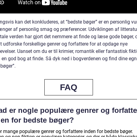
ngsvis kan det konkluderes, at “bedste bøger” er en personlig vu
ænger af personlig smag og præferencer. Udviklingen af litterat
tale verden har gjort det nemmere at finde og læse gode bøger, o
at udforske forskellige genrer og forfattere for at opdage nye
velser. Uanset om du er til krimier, romantik eller fantastisk fikti
d en god bog at finde. Så dyk ned i bogverdenen og find dine egn
 bøger”.
FAQ
ad er nogle populære genrer og forfatte
den for bedste bøger?
er mange populære genrer og forfattere inden for bedste bøger.
on og non-fiktion er populære kategorier, og der er både klassisk