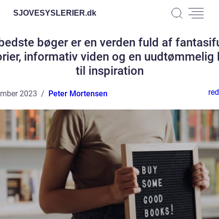
SJOVESYSLERIER.
dk
bedste bøger er en verden fuld af fantasif
orier, informativ viden og en uudtømmelig 
til inspiration
red
ember 2023
Peter Mortensen