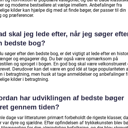
er og moderne bestsellere at vælge imellem. Anbefalinger fra
elige kilder kan hjælpe dig med at finde bøger, der passer til din
 og præferencer.
d skal jeg lede efter, når jeg søger efte
n bedste bog?
u søger efter den bedste bog, er det vigtigt at lede efter en histor
fænger og engagerer dig. Du bør også være opmærksom på
vestilen og sproget i bogen. En god bog skal være velkonstrueret
krevet. Derudover kan det være en god idé at tage populariteten 
n i betragtning, men husk at tage anmeldelser og anbefalinger f
elige kilder i betragtning.
ordan har udviklingen af bedste bøger
ret gennem tiden?
le dage var litteraturen primært forbeholdt de rigeste klasser, d
r var dyre og sjældne. Efter opfindelsen af trykkekunsten blev b
tilgængelige for den almindelige befolkning, og der blev skrevet 