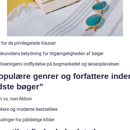
for de privilegerede klasser
ekunstens betydning for tilgængeligheden af bøger
aliseringens indflydelse på bogmarkedet og læseoplevelsen
opulære genrer og forfattere inde
dste bøger”
n vs. non-fiktion
ikere og moderne bestsellere
linger fra pålidelige kilder