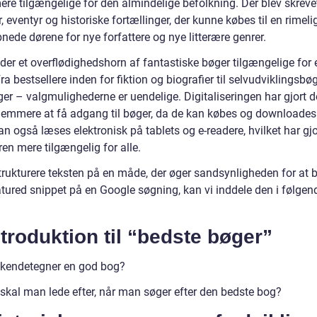
re tilgængelige for den almindelige befolkning. Der blev skrevet
 eventyr og historiske fortællinger, der kunne købes til en rimelig
nede dørene for nye forfattere og nye litterære genrer.
 der et overflødighedshorn af fantastiske bøger tilgængelige for
a bestsellere inden for fiktion og biografier til selvudviklingsbø
er – valgmulighederne er uendelige. Digitaliseringen har gjort d
emmere at få adgang til bøger, da de kan købes og downloades 
n også læses elektronisk på tablets og e-readere, hvilket har gjo
uren mere tilgængelig for alle.
trukturere teksten på en måde, der øger sandsynligheden for at bl
tured snippet på en Google søgning, kan vi inddele den i følgen
ntroduktion til “bedste bøger”
kendetegner en god bog?
skal man lede efter, når man søger efter den bedste bog?