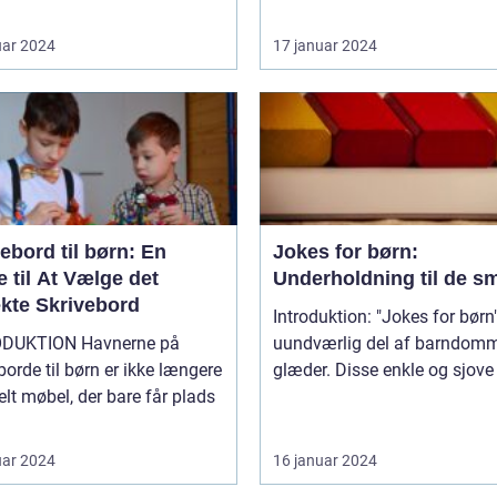
uar 2024
17 januar 2024
ebord til børn: En
Jokes for børn:
 til At Vælge det
Underholdning til de s
ekte Skrivebord
Introduktion: "Jokes for børn"
ION Havnerne på
uundværlig del af barndom
borde til børn er ikke længere
glæder. Disse enkle og sjove v
elt møbel, der bare får plads
uar 2024
16 januar 2024