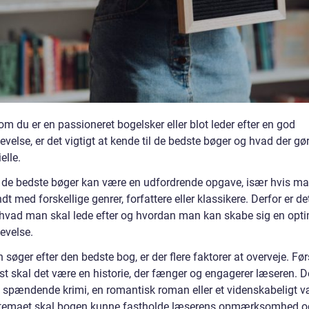
m du er en passioneret bogelsker eller blot leder efter en god
velse, er det vigtigt at kende til de bedste bøger og hvad der g
elle.
e de bedste bøger kan være en udfordrende opgave, især hvis ma
dt med forskellige genrer, forfattere eller klassikere. Derfor er det
, hvad man skal lede efter og hvordan man kan skabe sig en opt
evelse.
søger efter den bedste bog, er der flere faktorer at overveje. Før
t skal det være en historie, der fænger og engagerer læseren. D
 spændende krimi, en romantisk roman eller et videnskabeligt v
temaet skal bogen kunne fastholde læserens opmærksomhed o