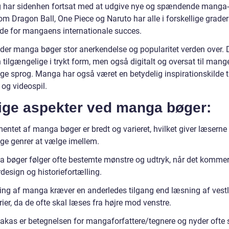
 har sidenhen fortsat med at udgive nye og spændende manga-s
om Dragon Ball, One Piece og Naruto har alle i forskellige grade
de for mangaens internationale succes.
yder manga bøger stor anerkendelse og popularitet verden over. 
 tilgængelige i trykt form, men også digitalt og oversat til mang
ige sprog. Manga har også været en betydelig inspirationskilde ti
r og videospil.
tige aspekter ved manga bøger:
mentet af manga bøger er bredt og varieret, hvilket giver læsern
ige genrer at vælge imellem.
 bøger følger ofte bestemte mønstre og udtryk, når det kommer 
design og historiefortælling.
ng af manga kræver en anderledes tilgang end læsning af vestl
ier, da de ofte skal læses fra højre mod venstre.
kas er betegnelsen for mangaforfattere/tegnere og nyder ofte 