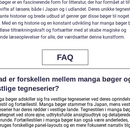
ger er en fascinerende form for litteratur, der har formået at ti
vifte af læsere, både i Japan og i udlandet. Deres unikke tegnesti
ante historier og brede udbud af genrer gør disse bøger til noget 
t. Med en rig historie og en konstant udvikling har manga bøger 
idløse tiltrækningskraft og fortsætter med at skabe magiske og
de læseoplevelser for alle, der værdsætter denne kunstform.
FAQ
ad er forskellen mellem manga bøger o
tlige tegneserier?
 bøger adskiller sig fra vestlige tegneserier ved deres oprindels
estil og fortællestil. Manga bøger stammer fra Japan, mens vest
serier har deres rødder i vestlige lande. Tegnestilen i manga bøg
etegnet ved store øjne, udtryksfulde ansigtsudtryk og detaljered
runde. Fortællestilen i manga bøger kan også være anderledes,
ruges forskellige panel-layouts og en mere fokuseret narrativ til