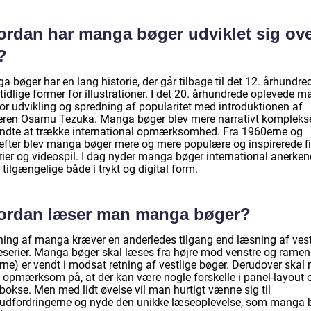
ordan har manga bøger udviklet sig ov
?
 bøger har en lang historie, der går tilbage til det 12. århundre
idlige former for illustrationer. I det 20. århundrede oplevede 
tor udvikling og spredning af popularitet med introduktionen af
eren Osamu Tezuka. Manga bøger blev mere narrativt kompleks
ndte at trække international opmærksomhed. Fra 1960erne og
efter blev manga bøger mere og mere populære og inspirerede fi
rier og videospil. I dag nyder manga bøger international anerken
 tilgængelige både i trykt og digital form.
ordan læser man manga bøger?
ing af manga kræver en anderledes tilgang end læsning af vest
eserier. Manga bøger skal læses fra højre mod venstre og rame
rne) er vendt i modsat retning af vestlige bøger. Derudover skal
 opmærksom på, at der kan være nogle forskelle i panel-layout 
bokse. Men med lidt øvelse vil man hurtigt vænne sig til
udfordringerne og nyde den unikke læseoplevelse, som manga 