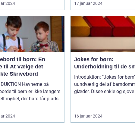
uar 2024
17 januar 2024
ebord til børn: En
Jokes for børn:
 til At Vælge det
Underholdning til de s
ekte Skrivebord
Introduktion: "Jokes for børn"
ION Havnerne på
uundværlig del af barndom
borde til børn er ikke længere
glæder. Disse enkle og sjove v
elt møbel, der bare får plads
uar 2024
16 januar 2024