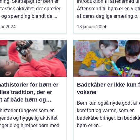
ning: Skattejagt for børn er
Introduktion til aftensmad ti
tastisk aktivitet, der spreder
Aftensmad til børn er en vigt
og spænding blandt de ...
af deres daglige ernæring o..
uar 2024
18 januar 2024
thistorier for børn er
Badekåber er ikke kun 
dløs tradition, der er
voksne
t af både børn og
Børn kan også nyde godt af
ldre over hele verden
historier fungerer som en
komfort og varme, som en
gende og hyggelig aktivitet
badekåbe bringer. En badekåb
ngetid og hjælper børn med
børn er en...