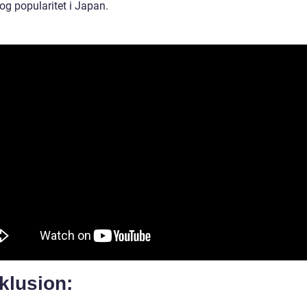
og popularitet i Japan.
klusion: