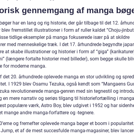
torisk gennemgang af manga bøge
ger har en lang og rig historie, der går tilbage til det 12. århun
 blev fremstillet illustrationer i form af ruller kaldet “Choju-jinbu
Disse tidlige eksempler på manga fokuserede især på at skildre
urer med menneskelige træk. I det 17. århundrede begyndte japa
e at skabe illustrationer og historier i form af “giga” (karikature
i” (længere fortalte historier med billeder), som begge skulle bli
re for moderne manga.
 af det 20. århundrede oplevede manga en stor udvikling og spre
itet. I 1929 blev Osamu Tezuka, også kendt som “Mangaens Gud
ezuka revolutionerede manga-genren med sin tegnestil og introd
 en mere narrativ og seriøs tilgang til historiefortælling i mang
st populære værk, Astro Boy, blev udgivet i 1952 og har sidenh
ret mange andre manga-forfattere og -tegnere.
0’erne og fremefter oplevede manga bøger et boom i popularitet
Jump, et af de mest succesfulde manga-magasiner, blev lancere