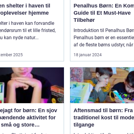
n shelter i haven til
Penalhus Børn: En Kom
roplevelser hjemme
Guide til Et Must-Have
Tilbehør
lter i haven kan forvandle
ndørsrum til et lille fristed,
Introduktion til Penalhus Bø
u kan nyde natur...
Penalhus børn er en essentie
af de fleste børns udstyr, når 
tember 2025
18 januar 2024
ejagt for børn: En sjov
Aftensmad til børn: Fra
pændende aktivitet for
traditionel kost til mod
 små og store
tilgange
tyrere