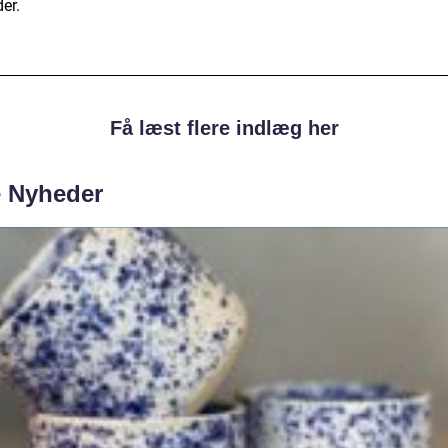
der.
Få læst flere indlæg her
e Nyheder