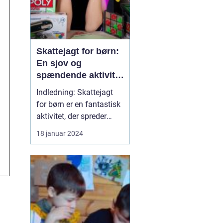
Skattejagt for børn:
En sjov og
spændende aktivitet
for både små og
Indledning: Skattejagt
store eventyrere
for børn er en fantastisk
aktivitet, der spreder
glæde og spænding
18 januar 2024
blandt de yngste
opdagelsesrejsende. Det
er en legefuld og
interaktiv måde at
engagere børnene på,
hvor de bliver
introduceret til