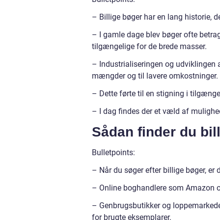
– Billige bøger har en lang historie, d
– I gamle dage blev bøger ofte betrag
tilgængelige for de brede masser.
– Industrialiseringen og udviklingen a
mængder og til lavere omkostninger.
– Dette førte til en stigning i tilgæn
– I dag findes der et væld af mulighed
Sådan finder du bil
Bulletpoints:
– Når du søger efter billige bøger, er 
– Online boghandlere som Amazon og 
– Genbrugsbutikker og loppemarkeder 
for brugte eksemplarer.