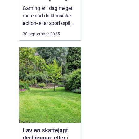
Gaming er i dag meget
mere end de klassiske
action- eller sportsspil,
de fleste kender. Bag de
30 september 2025
store titler findes et væld
af nichemiljøer, hvor
passionerede
fællesskaber samles om
helt særlige
spiloplevelser. Nicherne
viser,...
Lav en skattejagt
derhjemme eller i