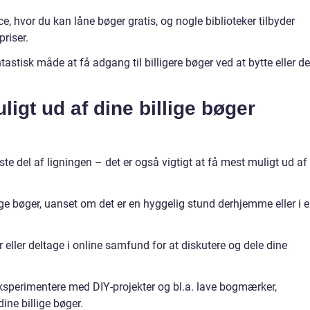
ce, hvor du kan låne bøger gratis, og nogle biblioteker tilbyder
riser.
astisk måde at få adgang til billigere bøger ved at bytte eller de
igt ud af dine billige bøger
rste del af ligningen – det er også vigtigt at få mest muligt ud af
lige bøger, uanset om det er en hyggelig stund derhjemme eller i 
ller deltage i online samfund for at diskutere og dele dine
eksperimentere med DIY-projekter og bl.a. lave bogmærker,
ine billige bøger.