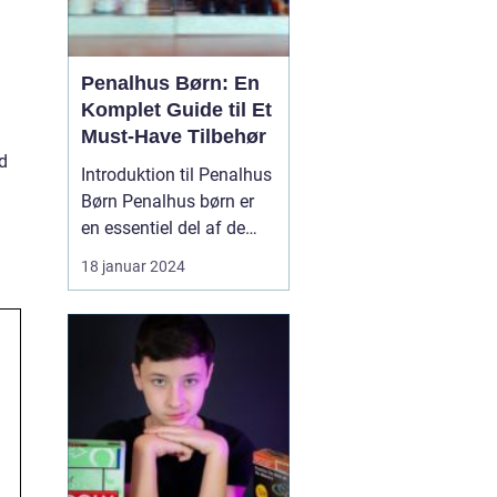
Penalhus Børn: En
Komplet Guide til Et
Must-Have Tilbehør
d
Introduktion til Penalhus
Børn Penalhus børn er
en essentiel del af de
fleste børns udstyr, når
18 januar 2024
det kommer til
skolegang og kreative
aktiviteter. Dette
praktiske tilbehør
hjælper børn med at
opbevare og organisere
deres skriveredskaber, så
de altid ...