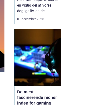
en vigtig del af vores
daglige liv, da de
kombinerer æstetik med
01 december 2025
funktionalitet. Uanset
om det er en hyggelig
morgenkaffe eller en
afslappende aften-te,
giver disse kopper en
følelse af personlig stil
og kvalitet...
De mest
fascinerende nicher
inden for gaming