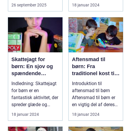
nyde natur...
fleste børns udstyr, når
26 september 2025
18 januar 2024
det...
Skattejagt for
Aftensmad til
børn: En sjov og
børn: Fra
spændende
traditionel kost til
aktivitet for både
moderne tilgange
Indledning: Skattejagt
Introduktion til
små og store
for børn er en
aftensmad til børn
eventyrere
fantastisk aktivitet, der
Aftensmad til børn er
spreder glæde og
en vigtig del af deres
spænding blandt de ...
daglige ernæring o...
18 januar 2024
18 januar 2024