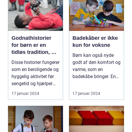
Godnathistorier
Badekåber er ikke
for børn er en
kun for voksne
tidløs tradition, der
Børn kan også nyde
er elsket af både
Disse historier fungerer
godt af den komfort og
børn og forældre
som en beroligende og
varme, som en
over hele verden
hyggelig aktivitet før
badekåbe bringer. En
sengetid og hjælper
badekåbe til børn er
børn med a...
en...
17 januar 2024
17 januar 2024