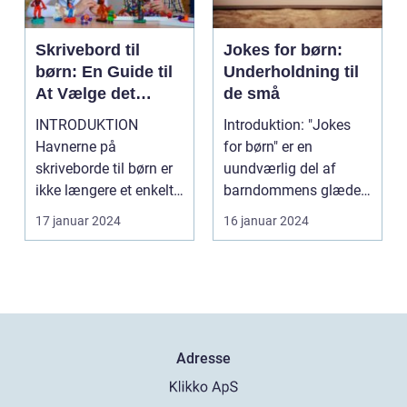
Skrivebord til
Jokes for børn:
børn: En Guide til
Underholdning til
At Vælge det
de små
Perfekte
INTRODUKTION
Introduktion: "Jokes
Skrivebord
Havnerne på
for børn" er en
skriveborde til børn er
uundværlig del af
ikke længere et enkelt
barndommens glæder.
møbel, der bare får
Disse enkle og sjove
17 januar 2024
16 januar 2024
plads t...
vitt...
Adresse