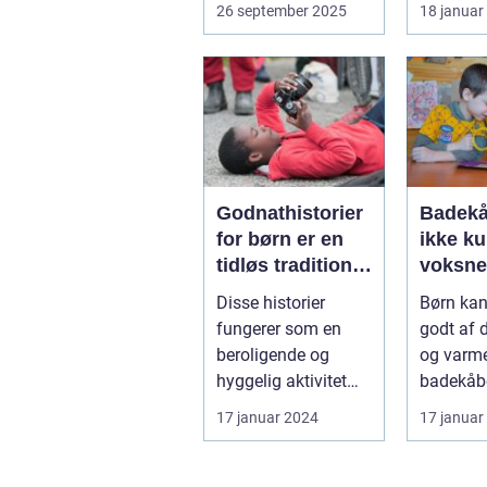
kan nyde natur...
fleste bø
26 september 2025
18 januar
når det...
Godnathistorier
Badekå
for børn er en
ikke ku
tidløs tradition,
voksne
der er elsket af
Disse historier
Børn ka
både børn og
fungerer som en
godt af 
forældre over
beroligende og
og varm
hele verden
hyggelig aktivitet
badekåbe
før sengetid og
En badek
17 januar 2024
17 januar
hjælper børn med
børn er e
a...