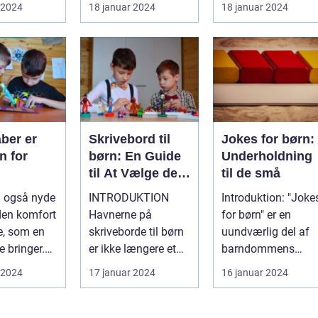
rns udstyr,
glæde og spænding
deres daglige
 2024
18 januar 2024
18 januar 2024
blandt de ...
ernæring o...
ber er
Skrivebord til
Jokes for børn:
n for
børn: En Guide
Underholdning
til At Vælge det
til de små
Perfekte
n også nyde
INTRODUKTION
Introduktion: "Joke
Skrivebord
den komfort
Havnerne på
for børn" er en
e, som en
skriveborde til børn
uundværlig del af
 bringer.
er ikke længere et
barndommens
åbe til
enkelt møbel, der
glæder. Disse enkle
 2024
17 januar 2024
16 januar 2024
n...
bare får plads t...
og sjove vitt...