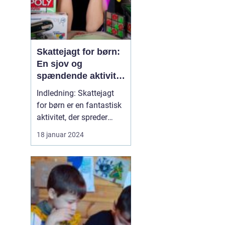
Skattejagt for børn:
En sjov og
spændende aktivitet
for både små og
Indledning: Skattejagt
store eventyrere
for børn er en fantastisk
aktivitet, der spreder
glæde og spænding
18 januar 2024
blandt de yngste
opdagelsesrejsende. Det
er en legefuld og
interaktiv måde at
engagere børnene på,
hvor de bliver
introduceret til