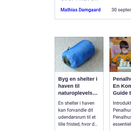
Mathias Damgaard
30 septe
Byg en shelter i
Penalh
haven til
En Kom
naturoplevelser
Guide t
hjemme
Must-H
En shelter i haven
Introdukt
Tilbeh
kan forvandle dit
Penalhu
udendørsrum til et
Penalhus
lille fristed, hvor du
essentiel