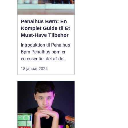
Penalhus Børn: En
Komplet Guide til Et
Must-Have Tilbehør
Introduktion til Penalhus
Børn Penalhus børn er
en essentiel del af de
fleste børns udstyr, når
18 januar 2024
det kommer til
skolegang og kreative
aktiviteter. Dette
praktiske tilbehør
hjælper børn med at
opbevare og organisere
deres skriveredskaber, så
de altid ...