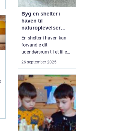
Byg en shelter i
haven til
naturoplevelser
hjemme
En shelter i haven kan
forvandle dit
udendørsrum til et lille
fristed, hvor du kan nyde
26 september 2025
naturen helt tæt på. Den
giver mulighed for
overnatninger under
s
åben himmel, hyggelige
aftener med familien og
en følelse af at v&...