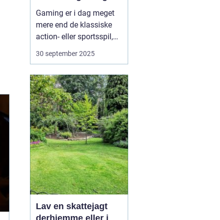
Gaming er i dag meget
mere end de klassiske
action- eller sportsspil,
de fleste kender. Bag de
30 september 2025
store titler findes et væld
af nichemiljøer, hvor
passionerede
fællesskaber samles om
helt særlige
spiloplevelser. Nicherne
viser,...
Lav en skattejagt
derhjemme eller i