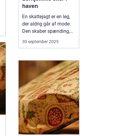
haven
En skattejagt er en leg,
der aldrig går af mode.
Den skaber spænding,
samarbejde og masser
30 september 2025
af grin, uanset om
deltagerne er børn eller
voksne. Med lidt fantasi
kan du nemt forvandle
dit hjem eller din have til
en magisk legeplads f...