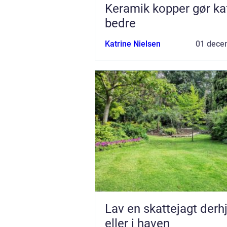
Keramik kopper gør ka
bedre
Katrine Nielsen
01 dece
Lav en skattejagt de
eller i haven