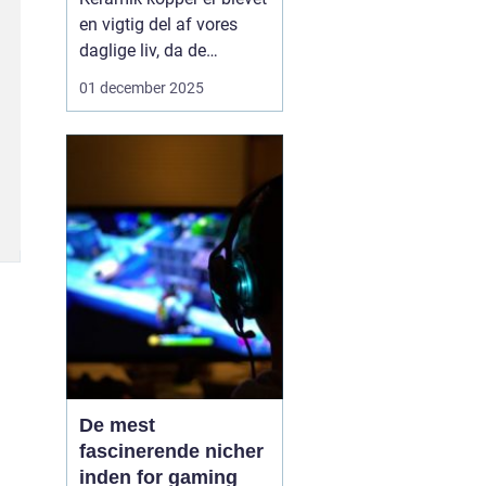
en vigtig del af vores
daglige liv, da de
kombinerer æstetik med
01 december 2025
funktionalitet. Uanset
om det er en hyggelig
morgenkaffe eller en
afslappende aften-te,
giver disse kopper en
følelse af personlig stil
og kvalitet...
De mest
fascinerende nicher
inden for gaming