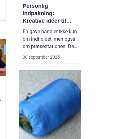
Personlig
indpakning:
Kreative idéer til
gaver
En gave handler ikke kun
om indholdet, men også
om præsentationen. Den
måde, en gave er pakket
30 september 2025
ind på, kan gøre hele
forskellen for
modtagerens oplevelse.
En personlig indpakning
viser omtanke, kreativitet
og kærl...