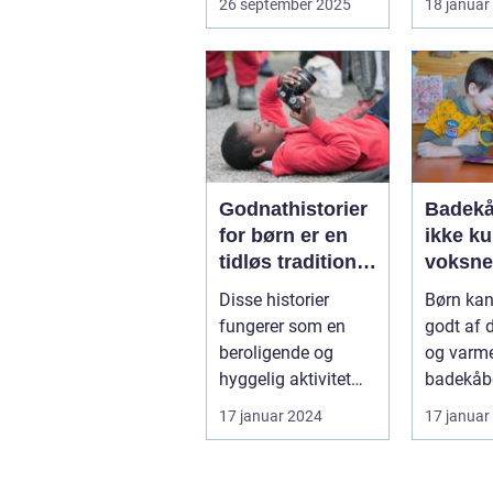
26 september 2025
18 januar
når det...
Godnathistorier
Badekå
for børn er en
ikke ku
tidløs tradition,
voksne
der er elsket af
Disse historier
Børn ka
både børn og
fungerer som en
godt af 
forældre over
beroligende og
og varm
hele verden
hyggelig aktivitet
badekåbe
før sengetid og
En badek
17 januar 2024
17 januar
hjælper børn med
børn er e
a...