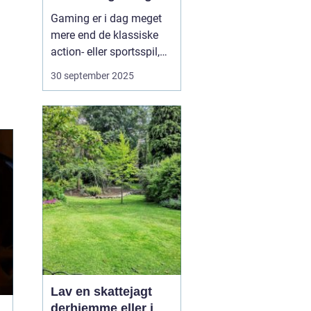
Gaming er i dag meget
mere end de klassiske
action- eller sportsspil,
de fleste kender. Bag de
30 september 2025
store titler findes et væld
af nichemiljøer, hvor
passionerede
fællesskaber samles om
helt særlige
spiloplevelser. Nicherne
viser,...
Lav en skattejagt
derhjemme eller i