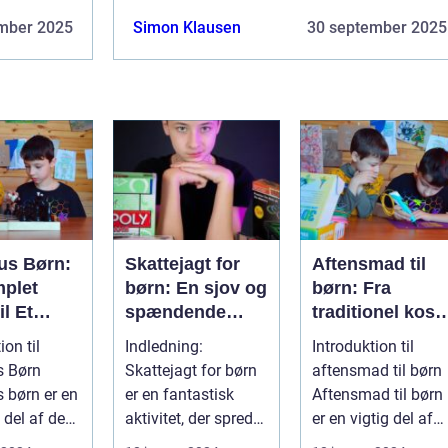
mber 2025
Simon Klausen
30 september 2025
us Børn:
Skattejagt for
Aftensmad til
plet
børn: En sjov og
børn: Fra
il Et
spændende
traditionel kost
ave
aktivitet for
til moderne
ion til
Indledning:
Introduktion til
ør
både små og
tilgange
s Børn
Skattejagt for børn
aftensmad til børn
store eventyrere
 børn er en
er en fantastisk
Aftensmad til børn
 del af de
aktivitet, der spreder
er en vigtig del af
rns udstyr,
glæde og spænding
deres daglige