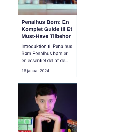
Penalhus Børn: En
Komplet Guide til Et
Must-Have Tilbehør
Introduktion til Penalhus
Børn Penalhus børn er
en essentiel del af de
fleste børns udstyr, når
18 januar 2024
det kommer til
skolegang og kreative
aktiviteter. Dette
praktiske tilbehør
hjælper børn med at
opbevare og organisere
deres skriveredskaber, så
de altid ...