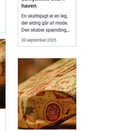
haven
En skattejagt er en leg,
der aldrig går af mode.
Den skaber spænding,
samarbejde og masser
30 september 2025
af grin, uanset om
deltagerne er børn eller
voksne. Med lidt fantasi
kan du nemt forvandle
dit hjem eller din have til
en magisk legeplads f...