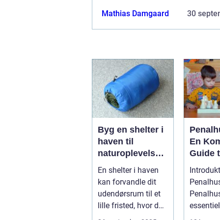
Mathias Damgaard
30 septe
Byg en shelter i
Penalh
haven til
En Kom
naturoplevelser
Guide t
hjemme
Must-H
En shelter i haven
Introdukt
Tilbeh
kan forvandle dit
Penalhu
udendørsrum til et
Penalhus
lille fristed, hvor du
essentiel
kan nyde natur...
fleste bø