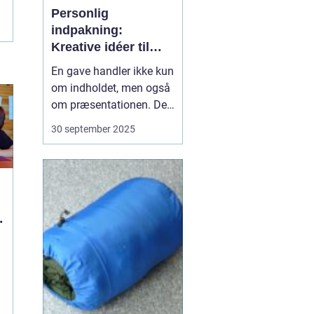
Personlig
indpakning:
Kreative idéer til
gaver
En gave handler ikke kun
om indholdet, men også
om præsentationen. Den
måde, en gave er pakket
30 september 2025
ind på, kan gøre hele
forskellen for
modtagerens oplevelse.
En personlig indpakning
viser omtanke, kreativitet
og kærl...