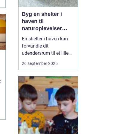
Byg en shelter i
haven til
naturoplevelser
hjemme
En shelter i haven kan
forvandle dit
udendørsrum til et lille
fristed, hvor du kan nyde
26 september 2025
naturen helt tæt på. Den
giver mulighed for
s
overnatninger under
åben himmel, hyggelige
aftener med familien og
en følelse af at v&...