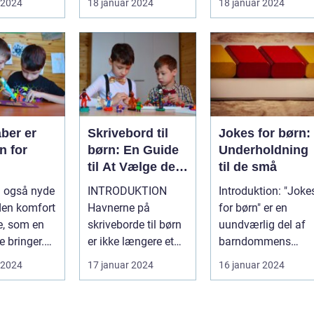
 2024
18 januar 2024
18 januar 2024
blandt de ...
ernæring o...
ber er
Skrivebord til
Jokes for børn:
n for
børn: En Guide
Underholdning
til At Vælge det
til de små
Perfekte
n også nyde
INTRODUKTION
Introduktion: "Joke
Skrivebord
den komfort
Havnerne på
for børn" er en
e, som en
skriveborde til børn
uundværlig del af
 bringer.
er ikke længere et
barndommens
åbe til
enkelt møbel, der
glæder. Disse enkle
 2024
17 januar 2024
16 januar 2024
n...
bare får plads t...
og sjove vitt...