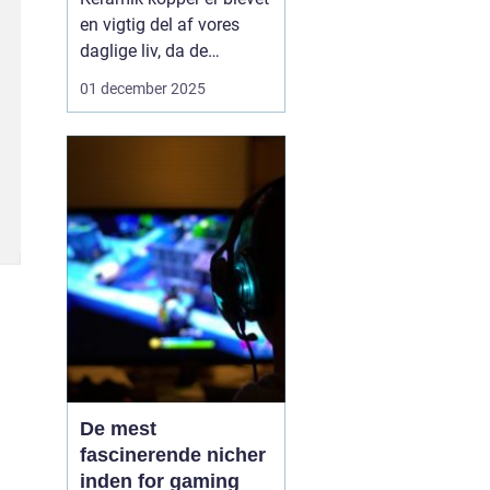
en vigtig del af vores
daglige liv, da de
kombinerer æstetik med
01 december 2025
funktionalitet. Uanset
om det er en hyggelig
morgenkaffe eller en
afslappende aften-te,
giver disse kopper en
følelse af personlig stil
og kvalitet...
De mest
fascinerende nicher
inden for gaming