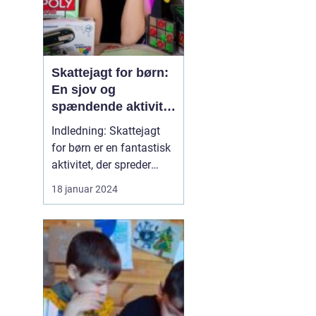
Skattejagt for børn:
En sjov og
spændende aktivitet
for både små og
Indledning: Skattejagt
store eventyrere
for børn er en fantastisk
aktivitet, der spreder
glæde og spænding
18 januar 2024
blandt de yngste
opdagelsesrejsende. Det
er en legefuld og
interaktiv måde at
engagere børnene på,
hvor de bliver
introduceret til