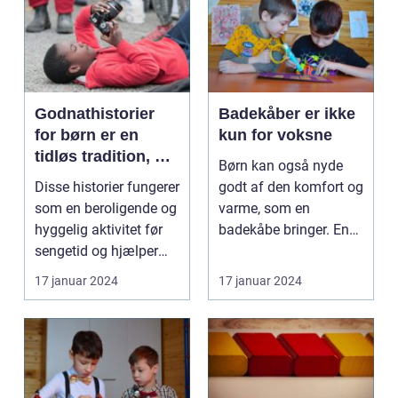
Godnathistorier
Badekåber er ikke
for børn er en
kun for voksne
tidløs tradition, der
Børn kan også nyde
er elsket af både
Disse historier fungerer
godt af den komfort og
børn og forældre
som en beroligende og
varme, som en
over hele verden
hyggelig aktivitet før
badekåbe bringer. En
sengetid og hjælper
badekåbe til børn er
børn med a...
en...
17 januar 2024
17 januar 2024