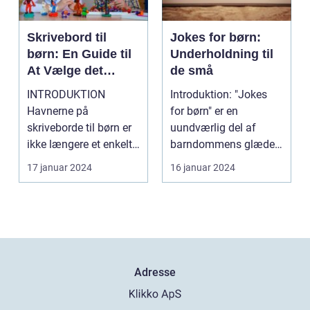
Skrivebord til
Jokes for børn:
børn: En Guide til
Underholdning til
At Vælge det
de små
Perfekte
INTRODUKTION
Introduktion: "Jokes
Skrivebord
Havnerne på
for børn" er en
skriveborde til børn er
uundværlig del af
ikke længere et enkelt
barndommens glæder.
møbel, der bare får
Disse enkle og sjove
17 januar 2024
16 januar 2024
plads t...
vitt...
Adresse