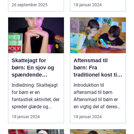
nyde natur...
fleste børns udstyr, når
26 september 2025
18 januar 2024
det...
Skattejagt for
Aftensmad til
børn: En sjov og
børn: Fra
spændende
traditionel kost til
aktivitet for både
moderne tilgange
Indledning: Skattejagt
Introduktion til
små og store
for børn er en
aftensmad til børn
eventyrere
fantastisk aktivitet, der
Aftensmad til børn er
spreder glæde og
en vigtig del af deres
spænding blandt de ...
daglige ernæring o...
18 januar 2024
18 januar 2024