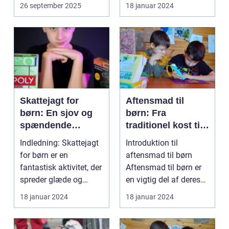
nyde natur...
fleste børns udstyr, når
26 september 2025
18 januar 2024
det...
Skattejagt for
Aftensmad til
børn: En sjov og
børn: Fra
spændende
traditionel kost til
aktivitet for både
moderne tilgange
Indledning: Skattejagt
Introduktion til
små og store
for børn er en
aftensmad til børn
eventyrere
fantastisk aktivitet, der
Aftensmad til børn er
spreder glæde og
en vigtig del af deres
spænding blandt de ...
daglige ernæring o...
18 januar 2024
18 januar 2024