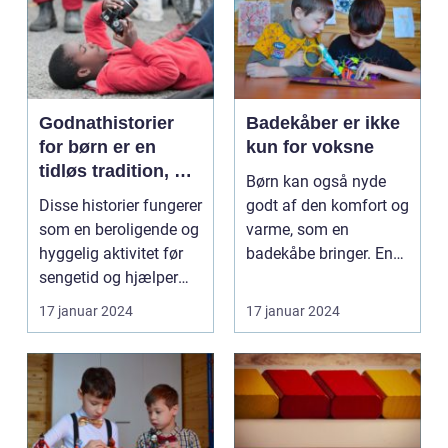
Godnathistorier
Badekåber er ikke
for børn er en
kun for voksne
tidløs tradition, der
Børn kan også nyde
er elsket af både
Disse historier fungerer
godt af den komfort og
børn og forældre
som en beroligende og
varme, som en
over hele verden
hyggelig aktivitet før
badekåbe bringer. En
sengetid og hjælper
badekåbe til børn er
børn med a...
en...
17 januar 2024
17 januar 2024