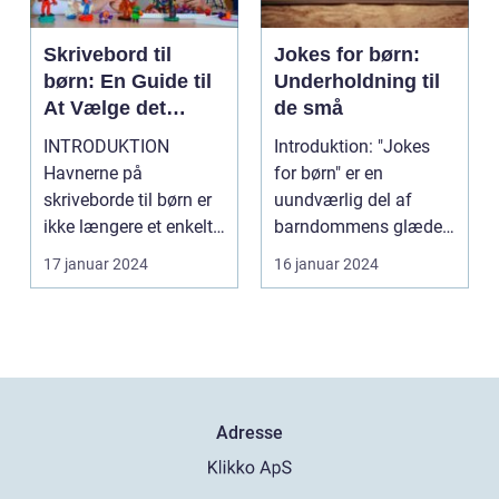
Skrivebord til
Jokes for børn:
børn: En Guide til
Underholdning til
At Vælge det
de små
Perfekte
INTRODUKTION
Introduktion: "Jokes
Skrivebord
Havnerne på
for børn" er en
skriveborde til børn er
uundværlig del af
ikke længere et enkelt
barndommens glæder.
møbel, der bare får
Disse enkle og sjove
17 januar 2024
16 januar 2024
plads t...
vitt...
Adresse